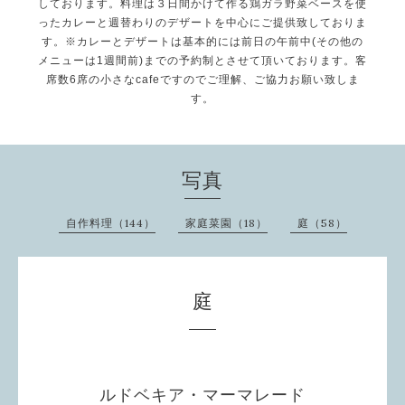
しております。料理は３日間かけて作る鶏ガラ野菜ベースを使
ったカレーと週替わりのデザートを中心にご提供致しておりま
す。※カレーとデザートは基本的には前日の午前中(その他の
メニューは1週間前)までの予約制とさせて頂いております。客
席数6席の小さなcafeですのでご理解、ご協力お願い致しま
す。
写真
自作料理（144）
家庭菜園（18）
庭（58）
庭
ルドベキア・マーマレード